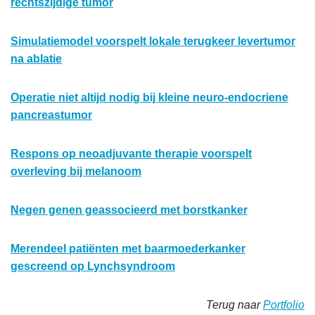
rechtszijdige tumor
Simulatiemodel voorspelt lokale terugkeer levertumor
na ablatie
Operatie niet altijd nodig bij kleine neuro-endocriene
pancreastumor
Respons op neoadjuvante therapie voorspelt
overleving bij melanoom
Negen genen geassocieerd met borstkanker
Merendeel patiënten met baarmoederkanker
gescreend op Lynchsyndroom
Terug naar
Portfolio