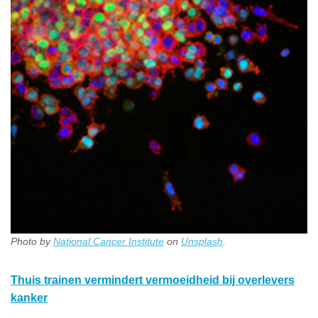
Photo by
National Cancer Institute
on
Unsplash
.
Thuis trainen vermindert vermoeidheid bij overlevers
kanker